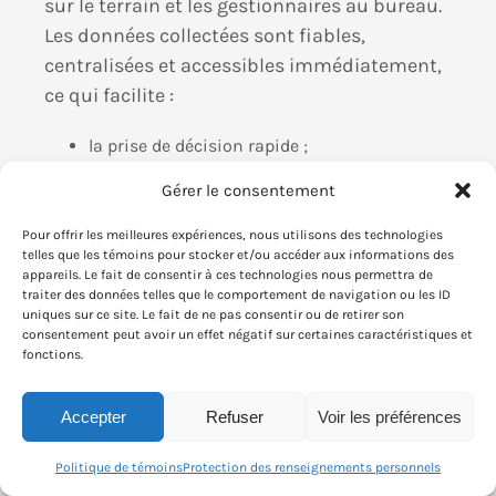
sur le terrain et les gestionnaires au bureau.
Les données collectées sont fiables,
centralisées et accessibles immédiatement,
ce qui facilite :
la prise de décision rapide ;
la conformité aux normes (qualité, sécurité,
Gérer le consentement
salubrité) ;
l’optimisation des ressources humaines et
Pour offrir les meilleures expériences, nous utilisons des technologies
matérielles.
telles que les témoins pour stocker et/ou accéder aux informations des
appareils. Le fait de consentir à ces technologies nous permettra de
Conclusion
traiter des données telles que le comportement de navigation ou les ID
uniques sur ce site. Le fait de ne pas consentir ou de retirer son
consentement peut avoir un effet négatif sur certaines caractéristiques et
Adopter une application mobile
fonctions.
professionnelle, c’est bien plus qu’une
question de confort. C’est un levier
Accepter
Refuser
Voir les préférences
stratégique pour améliorer la productivité, la
traçabilité et la réactivité de votre entreprise.
Politique de témoins
Protection des renseignements personnels