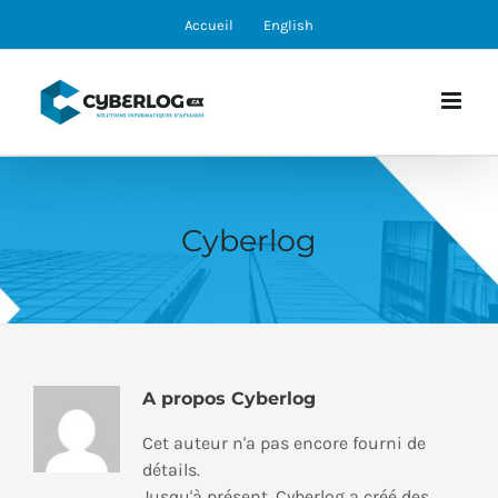
Skip
Accueil
English
to
content
Cyberlog
A propos
Cyberlog
Cet auteur n'a pas encore fourni de
détails.
Jusqu'à présent, Cyberlog a créé des