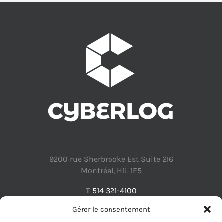
9200 rue Sherbrooke Est Suite 216
Montréal, H1L 1E5
T
514 321-4100
Gérer le consentement