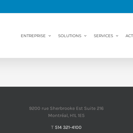
ENTREPRISE
SOLUTIONS
SERVICES
ACT
9200 rue Sherbrooke Est Suite 216
Montréal, H1L 1E5
T
514 321-4100