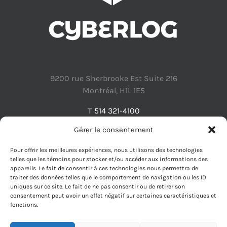
9200 rue Sherbrooke Est Suite 216
Montréal, H1L 1E5
T
514 321-4100
Gérer le consentement
Pour offrir les meilleures expériences, nous utilisons des technologies
telles que les témoins pour stocker et/ou accéder aux informations des
appareils. Le fait de consentir à ces technologies nous permettra de
Protection des renseignements personnels
traiter des données telles que le comportement de navigation ou les ID
uniques sur ce site. Le fait de ne pas consentir ou de retirer son
consentement peut avoir un effet négatif sur certaines caractéristiques et
fonctions.