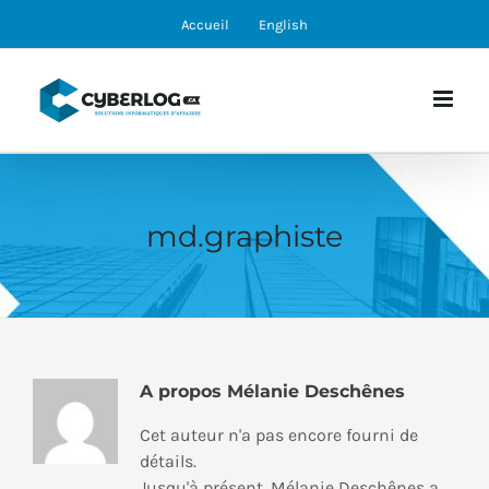
Skip
Accueil
English
to
content
md.graphiste
A propos
Mélanie Deschênes
Cet auteur n'a pas encore fourni de
détails.
Jusqu'à présent, Mélanie Deschênes a