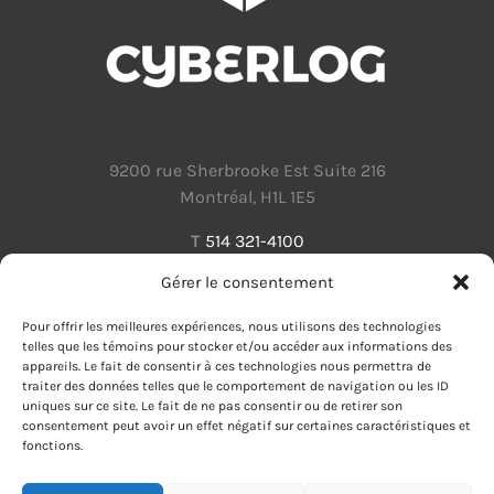
9200 rue Sherbrooke Est Suite 216
Montréal, H1L 1E5
T
514 321-4100
Gérer le consentement
Pour offrir les meilleures expériences, nous utilisons des technologies
telles que les témoins pour stocker et/ou accéder aux informations des
appareils. Le fait de consentir à ces technologies nous permettra de
Protection des renseignements personnels
traiter des données telles que le comportement de navigation ou les ID
uniques sur ce site. Le fait de ne pas consentir ou de retirer son
consentement peut avoir un effet négatif sur certaines caractéristiques et
fonctions.