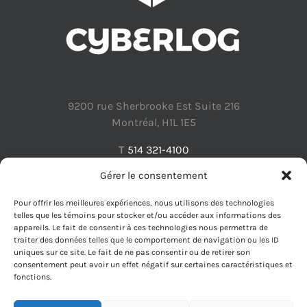
9200 rue Sherbrooke Est Suite 216
Montréal, H1L 1E5
T
514 321-4100
Gérer le consentement
Pour offrir les meilleures expériences, nous utilisons des technologies
telles que les témoins pour stocker et/ou accéder aux informations des
appareils. Le fait de consentir à ces technologies nous permettra de
Protection des renseignements personnels
traiter des données telles que le comportement de navigation ou les ID
uniques sur ce site. Le fait de ne pas consentir ou de retirer son
consentement peut avoir un effet négatif sur certaines caractéristiques et
fonctions.