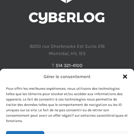
9200 rue Sherbrooke Est Suite 216
Montréal, H1L 1E5
T
514 321-4100
Gérer le consentement
Pour offrir les meilleures expériences, nous utilisons des technologies
telles que les témoins pour stocker et/ou accéder aux informations des
appareils. Le fait de consentir à ces technologies nous permettra de
Protection des renseignements personnels
traiter des données telles que le comportement de navigation ou les ID
uniques sur ce site. Le fait de ne pas consentir ou de retirer son
consentement peut avoir un effet négatif sur certaines caractéristiques et
fonctions.