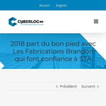
Skip
Accueil
English
to
content
2018 part du bon pied avec
Les Fabrications Brandon
qui font confiance à STA
Précédent
Suivant