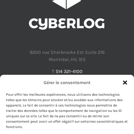
9200 rue Sherbrooke Est Suite 216
Montréal, H1L 1E5
T
514 321-4100
Gérer le consentement
Pour offrir les meilleures expériences, nous utilisons des technologies
telles que les témoins pour stocker et/ou accéder aux informations des
appareils. Le fait de consentir à ces technologies nous permettra de
Protection des renseignements personnels
traiter des données telles que le comportement de navigation ou les ID
uniques sur ce site. Le fait de ne pas consentir ou de retirer son
consentement peut avoir un effet négatif sur certaines caractéristiques et
fonctions.